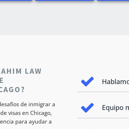
RAHIM LAW
E
Hablamo
ICAGO?
esafíos de inmigrar a
Equipo m
de visas en Chicago,
iencia para ayudar a