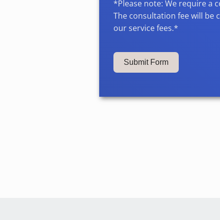
*Please note: We require a c
The consultation fee will be
our service fees.*
Submit Form