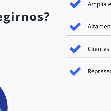
Amplia e
egirnos?
Altament
Clientes
Represe