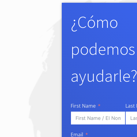
¿Cómo
podemos
ayudarle
First Name
Last
Email