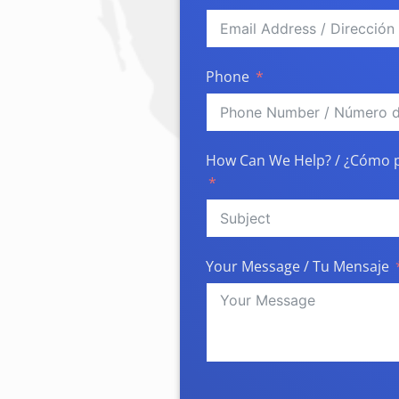
Phone
How Can We Help? / ¿Cómo 
Your Message / Tu Mensaje